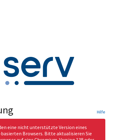
ung
Hilfe
den eine nicht unterstützte Version eines
asierten Browsers. Bitte aktualisieren Sie
rowser auf eine Chromium-Version 138 oder