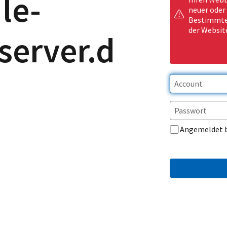
le-
neuer oder
Bestimmte 
der Websit
server.de
Angemeldet 